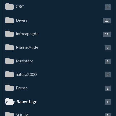
CRC
3
Divers
12
Infocapagde
11
Mairie Agde
7
Ministère
2
natura2000
3
Presse
1
Sauvetage
1
SHOM
7