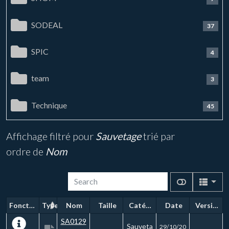
SODEAL
37
SPIC
4
team
3
Technique
45
Affichage filtré pour
Sauvetage
trié par
ordre de
Nom
Fonctions
Type
Nom
Taille
Catégorie
Date
Version
SA0129
Sauveta
29/10/20