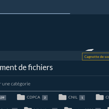
Cagnotte de soutien
ent de fichiers
r une catégorie
CDPCA
CNIL
C
139
2
1