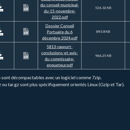
du-conseil-municipal-
526.32 KB
pdf
du-15-novembre-
2022.pdf
Dossier Conseil
Portuaire du 6
893.8 KB
pdf
décembre 2024.pdf
5813-rapport-
conclusions-et-avis-
966.25 KB
pdf
du-commissaire-
enqueteur.pdf
zip sont décompactables avec un logiciel comme 7zip.
gz ou tar.gz sont plus spécifiquement orientés Linux (Gzip et Tar).