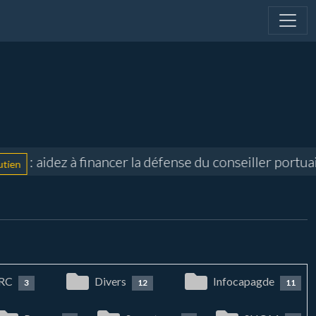
: aidez à financer la défense du conseiller portuaire
RC
Divers
Infocapagde
3
12
11