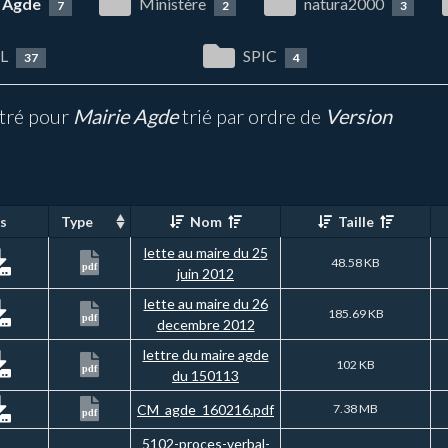
e Agde
Ministère
natura2000
7
2
3
L
SPIC
37
4
ltré pour
Mairie Agde
trié par ordre de
Version
s
Type
Nom
Taille
lette au maire du 25
48.58 KB
pdf
juin 2012
lette au maire du 26
185.69 KB
pdf
decembre 2012
lettre du maire agde
102 KB
pdf
du 150113
CM_agde_160216.pdf
7.38 MB
pdf
5102-proces-verbal-