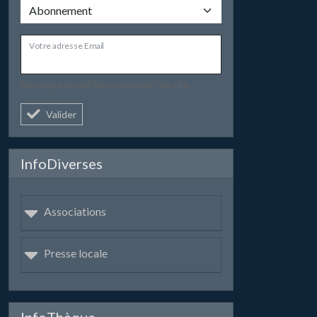
Votre adresse Email
Recevez par mail les nouveautés du site.
Valider
InfoDiverses
Associations
Presse locale
InfoThèque