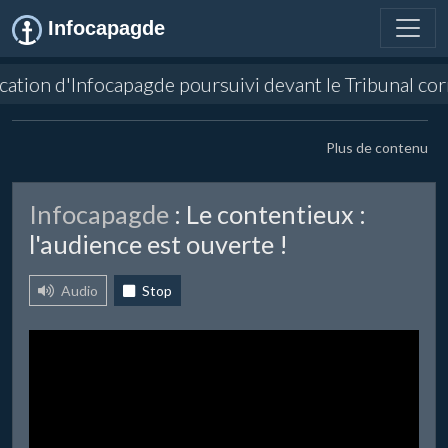
Infocapagde
blication d'Infocapagde poursuivi devant le Tribunal 
Plus de contenu
Infocapagde
: Le contentieux :
l'audience est ouverte !
Audio
Stop