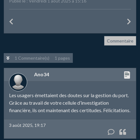
Publié le : Vendredi 1 août 2025 à 15:16
Commentaire
1 Commentaire(s)
1 pages
Ano34
Les usagers émettaient des doutes sur la gestion du port.
Grâce au travail de votre cellule d’investigation
financière, ils ont maintenant des certitudes. Félicitations.
3 août 2025, 19:17