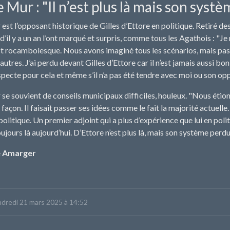
 Mur : "Il n’est plus là mais son syst
st l’opposant historique de Gilles d’Ettore en politique. Retiré des a
’il y a un an l’ont marqué et surpris, comme tous les Agathois : "Je 
st rocambolesque. Nous avons imaginé tous les scénarios, mais pas ce
autres. J’ai perdu devant Gilles d’Ettore car il n’est jamais aussi 
respecte pour cela et même s’il n’a pas été tendre avec moi ou son op
se souvient de conseils municipaux difficiles, houleux. "Nous étion
façon. Il faisait passer ses idées comme le fait la majorité actuelle
olitique. Un premier adjoint qui a plus d’expérience que lui en polit
toujours là aujourd’hui. D’Ettore n’est plus là, mais son système perd
e Amarger
endredi 21 mars 2025 à 14:52