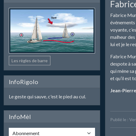
Fabrice
Fabrice Mur e
événements d
voyante, c’e
malheur des 
lui et je le 
Fabrice Mur 
Les règles de barre
despote à sa 
qui mène sa p
et qu’il est 
InfoRigolo
Jean-Pierr
Le geste qui sauve, c'est le pied au cul.
InfoMèl
Publié le : V