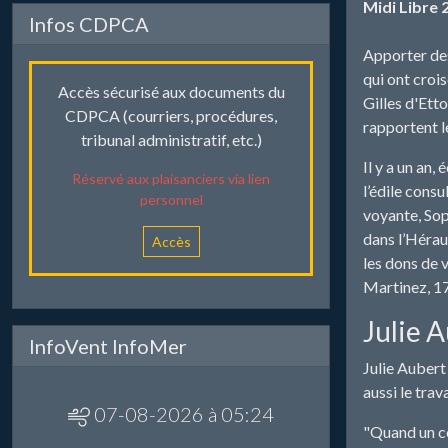
Midi Libre 
Infos CDPCA
Apporter des 
qui ont croi
Accès sécurisé aux documents du
Gilles d'Etto
CDPCA (courriers, procédures,
rapportent l
tribunal administratif, etc.)
Il y a un an,
Réservé aux plaisanciers via lien
l’édile cons
personnel
voyante, Soph
dans l’Héraul
Accès
les dons de 
Martinez, 17
Julie A
InfoVent InfoMer
Julie Aubert 
aussi le tra
07-08-2026 à 05:24
"Quand un co