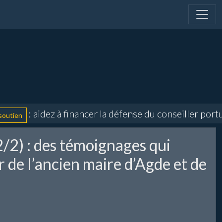
: aidez à financer la défense du conseiller portuai
n
(2/2) : des témoignages qui
r de l’ancien maire d’Agde et de