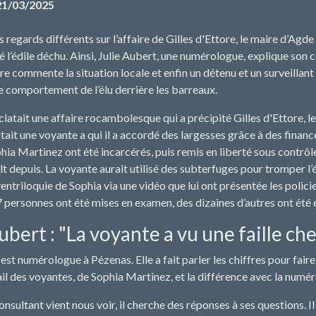
21/03/2025
regards différents sur l’affaire de Gilles d'Ettore, le maire d’Agde
sé l’édile déchu. Ainsi, Julie Aubert, une numérologue, explique s
re commente la situation locale et enfin un détenu et un surveillant
e comportement de l’élu derrière les barreaux.
 éclatait une affaire rocambolesque qui a précipité Gilles d'Ettore,
ultait une voyante a qui il a accordé des largesses grâce à des fina
ia Martinez ont été incarcérés, puis remis en liberté sous contrôle ju
t depuis. La voyante aurait utilisé des subterfuges pour tromper l’é
ventriloquie de Sophia via une vidéo que lui ont présentée les polic
 personnes ont été mises en examen, des dizaines d’autres ont été e
ubert : "La voyante a vu une faille che
est numérologue à Pézenas. Elle a fait parler les chiffres pour faire 
vail des voyantes, de Sophia Martinez, et la différence avec la numér
nsultant vient nous voir, il cherche des réponses à ses questions. 