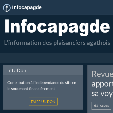
Infocapagde
L'information des plaisanciers agathois
InfoDon
Revue
apport
Contribution à l'indépendance du site en
le soutenant financièrement
sa vo
Audio