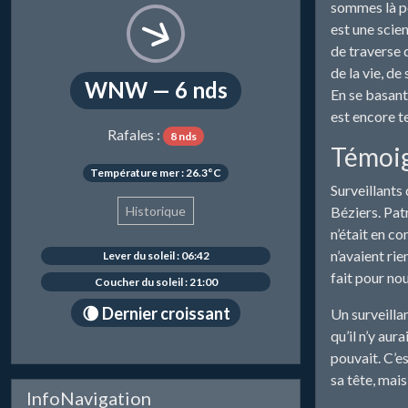
sommes là po
est une scien
de traverse 
de la vie, de
WNW — 6 nds
En se basant 
est encore t
Rafales :
8 nds
Témoign
Température mer : 26.3°C
Surveillants
Historique
Béziers. Patr
n’était en c
n’avaient rie
Lever du soleil : 06:42
fait pour nou
Coucher du soleil : 21:00
🌘 Dernier croissant
Un surveilla
qu’il n’y aur
pouvait. C’es
sa tête, mais
InfoNavigation