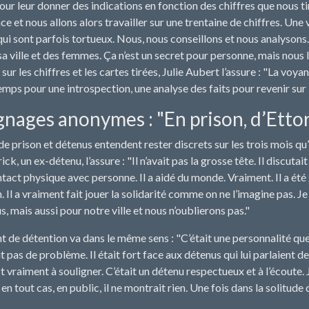
ur leur donner des indications en fonction des chiffres que nous ti
ce et nous allons alors travailler sur une trentaine de chiffres. Une 
qui sont parfois tortueux. Nous, nous conseillons et nous analysons.
 sa ville et des femmes. Ça n’est un secret pour personne, mais nous l
sur les chiffres et les cartes tirées, Julie Aubert l’assure : "La voyan
emps pour une introspection, une analyse des faits pour revenir sur 
ages anonymes : "En prison, d’Ettore
 de prison et détenus entendent rester discrets sur les trois mois qu
ick, un ex-détenu, l’assure : "Il n’avait pas la grosse tête. Il discu
ontact physique avec personne. Il a aidé du monde. Vraiment. Il a été
n. Il a vraiment fait jouer la solidarité comme on ne l’imagine pas. Je
s, mais aussi pour notre ville et nous n’oublierons pas."
nt de détention va dans le même sens : "C’était une personnalité 
ait pas de problème. Il était fort face aux détenus qui lui parlaient de
t vraiment à souligner. C’était un détenu respectueux et à l’écoute. J
 en tout cas, en public, il ne montrait rien. Une fois dans la solitude 