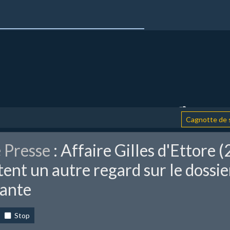
Cagnotte de soutie
 Presse
: Affaire Gilles d'Ettore 
ent un autre regard sur le dossie
yante
Stop