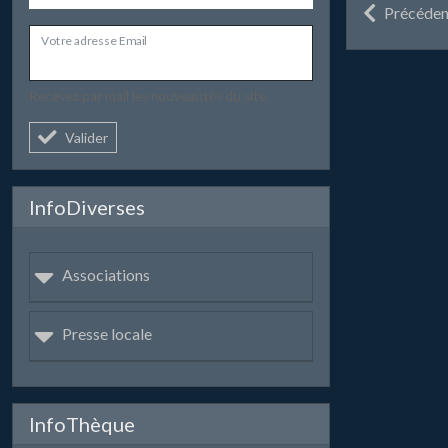
Précéden
Votre adresse Email
Recevez par mail les nouveautés du site.
Valider
InfoDiverses
Associations
Presse locale
InfoThèque