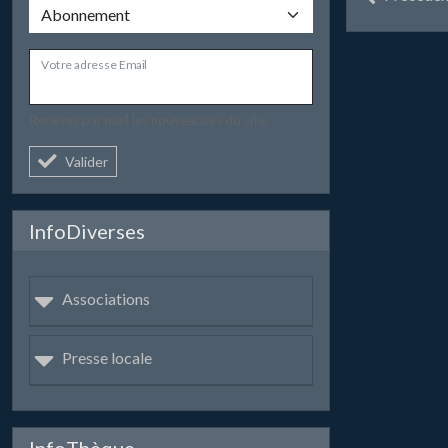
Votre adresse Email
Recevez par mail les nouveautés du site.
Valider
InfoDiverses
Associations
Presse locale
InfoThèque