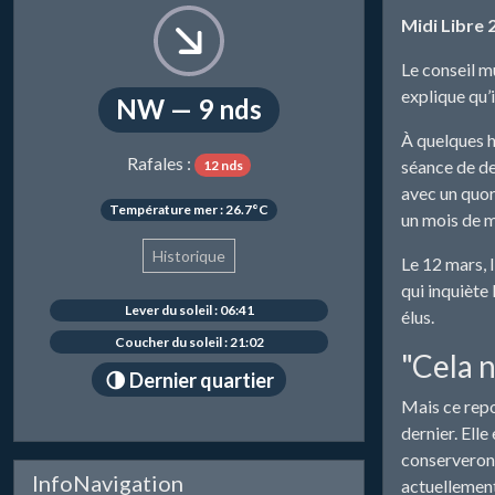
Midi Libre 
Le conseil mu
explique qu’
NW — 9 nds
À quelques h
Rafales :
séance de deu
12 nds
avec un quoru
Température mer : 26.7°C
un mois de m
Historique
Le 12 mars, l
qui inquiète 
Lever du soleil : 06:41
élus.
Coucher du soleil : 21:02
"Cela n
🌗 Dernier quartier
Mais ce repo
dernier. Elle
conserveront
InfoNavigation
actuellement