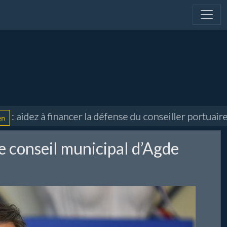
idez à financer la défense du conseiller portuaire et 
le conseil municipal d’Agde