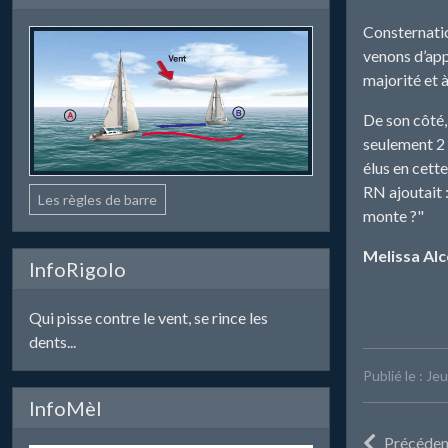
Consternatio
venons d’appr
majorité et 
De son côté,
seulement 2 
élus en cett
RN ajoutait :
Les règles de barre
monte ?"
Melissa Alc
InfoRigolo
Qui pisse contre le vent, se rince les
dents...
Publié le : Je
InfoMèl
Précéden