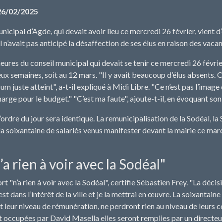
26/02/2025
nicipal d’Agde, qui devait avoir lieu ce mercredi 26 février, vient 
il n’avait pas anticipé la désaffection de ses élus en raison des va
eures du conseil municipal qui devait se tenir ce mercredi 26 février
x semaines, soit au 12 mars. "Il y avait beaucoup d’élus absents. Or
m juste atteint", a-t-il expliqué à Midi Libre. "Ce n’est pas l’image
arge pour le budget." "C’est ma faute", ajoute-t-il, en évoquant so
’ordre du jour sera identique. La remunicipalisation de la Sodéal, la
la soixantaine de salariés venus manifester devant la mairie ce mardi
’a rien à voir avec la Sodéal"
rt "n’a rien à voir avec la Sodéal", certifie Sébastien Frey. "La dé
 est dans l’intérêt de la ville et je la mettrai en œuvre. La soixantain
 leur niveau de rémunération, ne perdront rien au niveau de leurs c
 occupées par David Masella elles seront remplies par un directeur