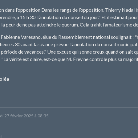
n dans l’opposition Dans les rangs de l’opposition, Thierry Nadal i
endre, à 15 h 30, l’annulation du conseil du jour." Et il estimait pou
à la peur de ne pas atteindre le quorum. Cela trahit l’amateurisme de
 Fabienne Varesano, élue du Rassemblement national soulignait : "C
heures 30 avant la séance prévue, l’annulation du conseil municipal
e période de vacances." Une excuse qui sonne creux quand on sait que
 "La vérité est claire, est-ce que M. Frey ne contrôle plus sa major
oléa
udi 27 février 2025 à 08:35
t