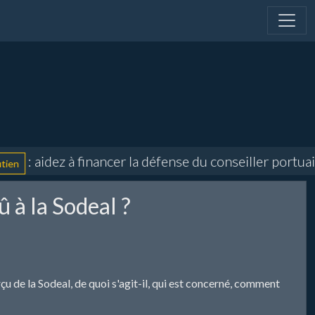
: aidez à financer la défense du conseiller portuaire
 à la Sodeal ?
u de la Sodeal, de quoi s'agit-il, qui est concerné, comment