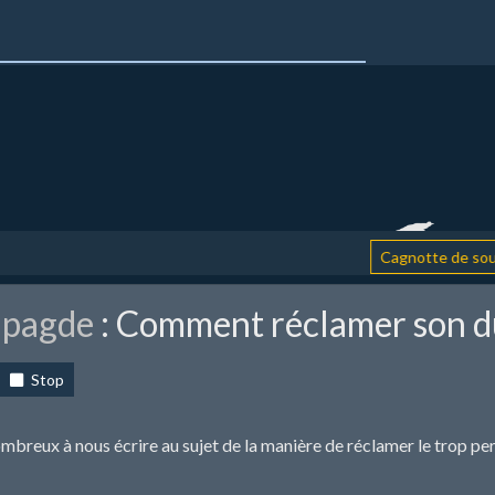
Cagnotte de soutien
apagde
: Comment réclamer son dû
Stop
mbreux à nous écrire au sujet de la manière de réclamer le trop perç