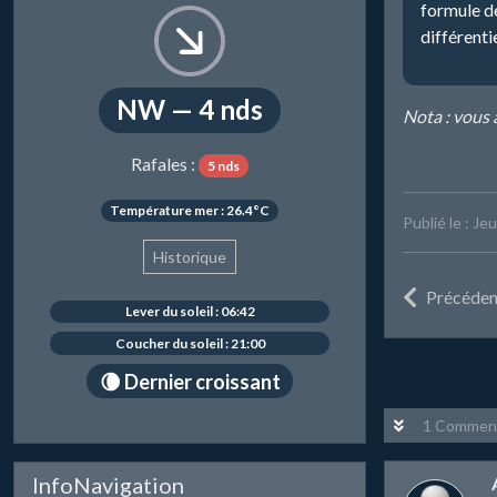
formule de
différenti
NW — 4 nds
Nota : vous 
Rafales :
5 nds
Température mer : 26.4°C
Publié le : Je
Historique
Précéden
Lever du soleil : 06:42
Coucher du soleil : 21:00
🌘 Dernier croissant
1 Comment
InfoNavigation