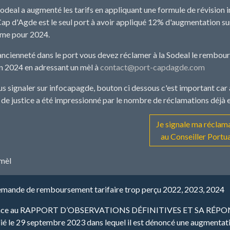
Sodeal a augmenté les tarifs en appliquant une formule de révision i
Cap d'Agde est le seul port à avoir appliqué 12% d'augmentation sur 
ême pour 2024.
ancienneté dans le port vous devez réclamer à la Sodeal le rembour
n 2024 en adressant un mèl à
contact@port-capdagde.com
s signaler sur infocapagde, bouton ci dessous c'est important car ac
 de justice a été impressionné par le nombre de réclamations déjà 
Je signale ma réclam
au Conseiller Portu
mèl
emande de remboursement tarifaire trop perçu 2022, 2023, 2024
ence au RAPPORT D’OBSERVATIONS DÉFINITIVES ET SA RÉPONSE a
é le 29 septembre 2023 dans lequel il est dénoncé une augmentation