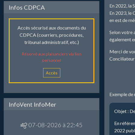
En 2022, la 
Infos CDPCA
En 2023, le 
en est de m
Accès sécurisé aux documents du
Selon votre 
CDPCA (courriers, procédures,
également e
tribunal administratif, etc.)
Merci de vou
Réservé aux plaisanciers via lien
Conciliateur
personnel
Accès
Exemple de 
InfoVent InfoMer
Objet : D
En référ
07-08-2026 à 22:45
2022 publi