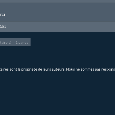
rci
0:51
aire(s)
1 pages
ires sont la propriété de leurs auteurs. Nous ne sommes pas respons