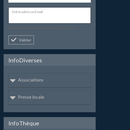
Votre adresse Email
Recevez par mail les nouveautés du site.
Valider
InfoDiverses
Associations
Presse locale
InfoThèque