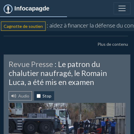
Infocapagde
: aidez à financer la défense du con
Cagnotte de soutien
Plus de contenu
Revue Presse
: Le patron du
chalutier naufragé, le Romain
Luca, a été mis en examen
Audio
Stop