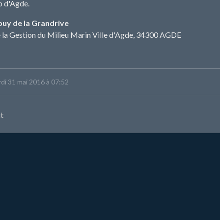
p d'Agde.
uy de la Grandrive
e la Gestion du Milieu Marin Ville d'Agde, 34300 AGDE
ardi 31 mai 2016 à 07:52
t