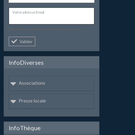
Votre adresse Email
Recevez par mail les nouveautés du site.
Valider
InfoDiverses
Associations
Presse locale
InfoThèque