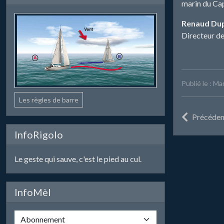
marin du Ca
Renaud Dup
Directeur d
Publié le : M
Les règles de barre
Précéden
InfoRigolo
Le geste qui sauve, c'est le pied au cul.
InfoMèl