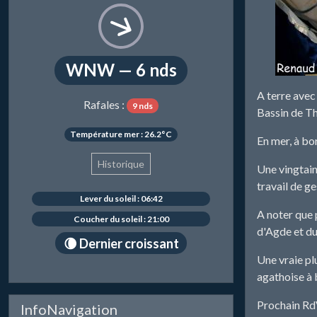
WNW — 6 nds
A terre avec
Rafales :
9 nds
Bassin de Th
Température mer : 26.2°C
En mer, à bo
Historique
Une vingtaine
travail de ge
Lever du soleil : 06:42
A noter que 
Coucher du soleil : 21:00
d'Agde et d
🌘 Dernier croissant
Une vraie plu
agathoise à 
Prochain RdV
InfoNavigation